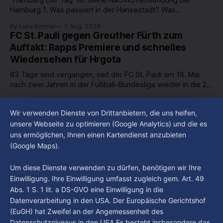
Hamburg 1. Was passiert in der Hansestadt? Was
beschäftigt die Hamburgerinnen und Hamburger? Was steht
By Luca Kimmel
7. Aug. 2026
in unserer Stadt an? Fragen, die von Montag bis Freitag LIVE
FC St. Pauli gegen Greuther Fürth zum
um 18 Uhr beantwortet werden - auf YouTube und im TV.
Auftakt: Rapps Premiere und schnelles
Wiedersehen für Hrgota
83 Tage sind vergangen, seit der FC St. Pauli am 16. Mai
nach zwei Jahren in der Fußball-Bundesliga wieder in die 2.
Liga abgestiegen ist. In dieser Zeit erlebte der Verein einen
By Luca Kimmel
7. Aug. 2026
großen Umbruch. Viele Leistungsträger der letzten Jahre
Im Gespräch mit Christian Pothe - Heute zu
Wir verwenden Dienste von Drittanbietern, die uns helfen,
haben den Kiezclub verlassen. Dafür kamen in den letzten
Gast: Götz Tintelnot
unsere Webseite zu optimieren (Google Analytics) und die es
Wochen einige
uns ermöglichen, Ihnen einen Kartendienst anzubieten
By Luca Kimmel
6. Aug. 2026
(Google Maps).
Nissi's Kunstwelt - Folge 18
By Luca Kimmel
6. Aug. 2026
Um diese Dienste verwenden zu dürfen, benötigen wir Ihre
Einwilligung. Ihre Einwilligung umfasst zugleich gem. Art. 49
Abs. 1 S. 1 lit. a DS-GVO eine Einwilligung in die
Datenverarbeitung in den USA. Der Europäische Gerichtshof
(EuGH) hat Zweifel an der Angemessenheit des
Datenschutzniveaus in den USA.Es besteht insbesondere das