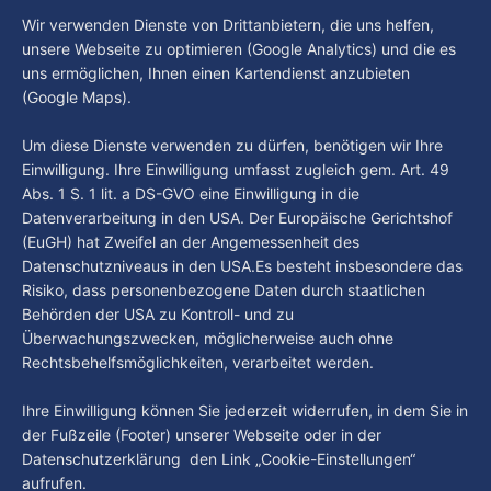
beschäftigt die Hamburgerinnen und Hamburger? Was steht
Wir verwenden Dienste von Drittanbietern, die uns helfen,
By Luca Kimmel
6. Aug. 2026
in unserer Stadt an? Fragen, die von Montag bis Freitag LIVE
Hamburg Der Tag vom 05.08.2026
unsere Webseite zu optimieren (Google Analytics) und die es
um 18 Uhr beantwortet werden - auf YouTube und im TV.
uns ermöglichen, Ihnen einen Kartendienst anzubieten
“Hamburg Der Tag” ist deine Nachrichtensendung bei
(Google Maps).
Hamburg 1. Was passiert in der Hansestadt? Was
beschäftigt die Hamburgerinnen und Hamburger? Was steht
By Luca Kimmel
5. Aug. 2026
Um diese Dienste verwenden zu dürfen, benötigen wir Ihre
in unserer Stadt an? Fragen, die von Montag bis Freitag LIVE
Einwilligung. Ihre Einwilligung umfasst zugleich gem. Art. 49
um 18 Uhr beantwortet werden - auf YouTube und im TV.
Abs. 1 S. 1 lit. a DS-GVO eine Einwilligung in die
Datenverarbeitung in den USA. Der Europäische Gerichtshof
(EuGH) hat Zweifel an der Angemessenheit des
Datenschutzniveaus in den USA.Es besteht insbesondere das
Risiko, dass personenbezogene Daten durch staatlichen
Behörden der USA zu Kontroll- und zu
Überwachungszwecken, möglicherweise auch ohne
Rechtsbehelfsmöglichkeiten, verarbeitet werden.
Ihre Einwilligung können Sie jederzeit widerrufen, in dem Sie in
der Fußzeile (Footer) unserer Webseite oder in der
Datenschutzerklärung den Link „Cookie-Einstellungen“
aufrufen.