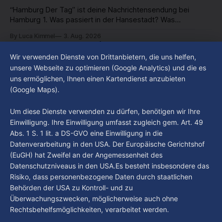
“Hamburg Der Tag” ist deine Nachrichtensendung bei
Hamburg 1. Was passiert in der Hansestadt? Was
beschäftigt die Hamburgerinnen und Hamburger? Was steht
By Luca Kimmel
3. Aug. 2026
in unserer Stadt an? Fragen, die von Montag bis Freitag LIVE
St. Georg: Ausgeweitete
um 18 Uhr beantwortet werden - auf YouTube und im TV.
Alkoholkonsumverbotszone soll Gewalt-
Wir verwenden Dienste von Drittanbietern, die uns helfen,
und Drogenprobleme eindämmen
unsere Webseite zu optimieren (Google Analytics) und die es
uns ermöglichen, Ihnen einen Kartendienst anzubieten
Hamburg verschärft seine Sicherheitsstrategie rund um den
(Google Maps).
Hauptbahnhof. Seit dem 1. August gilt das
Alkoholkonsumverbot nicht mehr nur direkt am
By Luca Kimmel
3. Aug. 2026
Um diese Dienste verwenden zu dürfen, benötigen wir Ihre
Hauptbahnhof, sondern auch in weiten Teilen von St. Georg
Einwilligung. Ihre Einwilligung umfasst zugleich gem. Art. 49
– unter anderem rund um den Hansaplatz, den oberen
Abs. 1 S. 1 lit. a DS-GVO eine Einwilligung in die
Steindamm und den ZOB. Damit sollen alkoholbedingte
Straftaten und Konflikte eingedämmt sowie die
Datenverarbeitung in den USA. Der Europäische Gerichtshof
(EuGH) hat Zweifel an der Angemessenheit des
Datenschutzniveaus in den USA.Es besteht insbesondere das
Risiko, dass personenbezogene Daten durch staatlichen
Behörden der USA zu Kontroll- und zu
Überwachungszwecken, möglicherweise auch ohne
Rechtsbehelfsmöglichkeiten, verarbeitet werden.