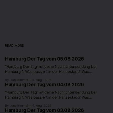
READ MORE
Hamburg Der Tag vom 05.08.2026
“Hamburg Der Tag” ist deine Nachrichtensendung bei
Hamburg 1. Was passiert in der Hansestadt? Was
beschäftigt die Hamburgerinnen und Hamburger? Was steht
By Luca Kimmel
5. Aug. 2026
in unserer Stadt an? Fragen, die von Montag bis Freitag LIVE
Hamburg Der Tag vom 04.08.2026
um 18 Uhr beantwortet werden - auf YouTube und im TV.
“Hamburg Der Tag” ist deine Nachrichtensendung bei
Hamburg 1. Was passiert in der Hansestadt? Was
beschäftigt die Hamburgerinnen und Hamburger? Was steht
By Luca Kimmel
4. Aug. 2026
in unserer Stadt an? Fragen, die von Montag bis Freitag LIVE
Hamburg Der Tag vom 03.08.2026
um 18 Uhr beantwortet werden - auf YouTube und im TV.