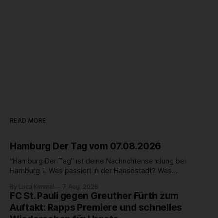
READ MORE
Hamburg Der Tag vom 07.08.2026
“Hamburg Der Tag” ist deine Nachrichtensendung bei
Hamburg 1. Was passiert in der Hansestadt? Was
beschäftigt die Hamburgerinnen und Hamburger? Was steht
By Luca Kimmel
7. Aug. 2026
in unserer Stadt an? Fragen, die von Montag bis Freitag LIVE
FC St. Pauli gegen Greuther Fürth zum
um 18 Uhr beantwortet werden - auf YouTube und im TV.
Auftakt: Rapps Premiere und schnelles