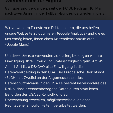
Wiedersehen für Hrgota
83 Tage sind vergangen, seit der FC St. Pauli am 16. Mai
nach zwei Jahren in der Fußball-Bundesliga wieder in die 2.
Liga abgestiegen ist. In dieser Zeit erlebte der Verein einen
By Luca Kimmel
7. Aug. 2026
großen Umbruch. Viele Leistungsträger der letzten Jahre
Im Gespräch mit Christian Pothe - Heute zu
Wir verwenden Dienste von Drittanbietern, die uns helfen,
haben den Kiezclub verlassen. Dafür kamen in den letzten
Gast: Götz Tintelnot
unsere Webseite zu optimieren (Google Analytics) und die es
Wochen einige
uns ermöglichen, Ihnen einen Kartendienst anzubieten
By Luca Kimmel
6. Aug. 2026
(Google Maps).
Nissi's Kunstwelt - Folge 18
By Luca Kimmel
6. Aug. 2026
Um diese Dienste verwenden zu dürfen, benötigen wir Ihre
Einwilligung. Ihre Einwilligung umfasst zugleich gem. Art. 49
Abs. 1 S. 1 lit. a DS-GVO eine Einwilligung in die
Datenverarbeitung in den USA. Der Europäische Gerichtshof
(EuGH) hat Zweifel an der Angemessenheit des
Datenschutzniveaus in den USA.Es besteht insbesondere das
Risiko, dass personenbezogene Daten durch staatlichen
Behörden der USA zu Kontroll- und zu
Überwachungszwecken, möglicherweise auch ohne
Rechtsbehelfsmöglichkeiten, verarbeitet werden.