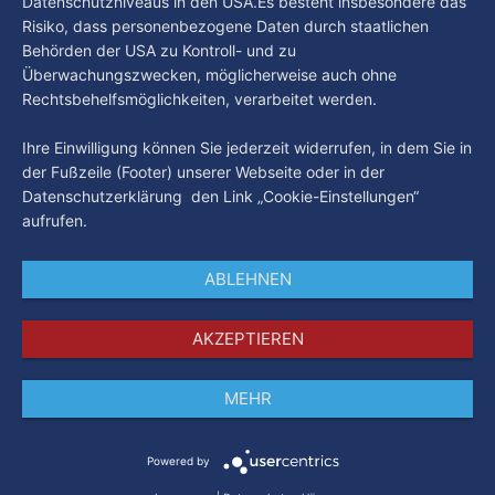
Datenschutzniveaus in den USA.Es besteht insbesondere das
Risiko, dass personenbezogene Daten durch staatlichen
Behörden der USA zu Kontroll- und zu
Überwachungszwecken, möglicherweise auch ohne
Rechtsbehelfsmöglichkeiten, verarbeitet werden.
Ihre Einwilligung können Sie jederzeit widerrufen, in dem Sie in
der Fußzeile (Footer) unserer Webseite oder in der
Datenschutzerklärung den Link „Cookie-Einstellungen“
aufrufen.
ABLEHNEN
AKZEPTIEREN
MEHR
Impressum
Datenschutz
AGB
Powered by