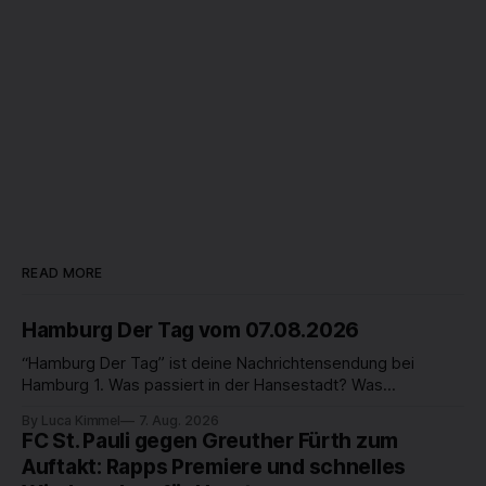
READ MORE
Hamburg Der Tag vom 07.08.2026
“Hamburg Der Tag” ist deine Nachrichtensendung bei
Hamburg 1. Was passiert in der Hansestadt? Was
beschäftigt die Hamburgerinnen und Hamburger? Was steht
By Luca Kimmel
7. Aug. 2026
in unserer Stadt an? Fragen, die von Montag bis Freitag LIVE
FC St. Pauli gegen Greuther Fürth zum
um 18 Uhr beantwortet werden - auf YouTube und im TV.
Auftakt: Rapps Premiere und schnelles