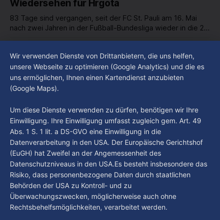
Wiedersehen für Hrgota
83 Tage sind vergangen, seit der FC St. Pauli am 16. Mai
nach zwei Jahren in der Fußball-Bundesliga wieder in die 2.
Liga abgestiegen ist. In dieser Zeit erlebte der Verein einen
By Luca Kimmel
7. Aug. 2026
großen Umbruch. Viele Leistungsträger der letzten Jahre
Im Gespräch mit Christian Pothe - Heute zu
Wir verwenden Dienste von Drittanbietern, die uns helfen,
haben den Kiezclub verlassen. Dafür kamen in den letzten
Gast: Götz Tintelnot
unsere Webseite zu optimieren (Google Analytics) und die es
Wochen einige
uns ermöglichen, Ihnen einen Kartendienst anzubieten
By Luca Kimmel
6. Aug. 2026
(Google Maps).
Nissi's Kunstwelt - Folge 18
By Luca Kimmel
6. Aug. 2026
Um diese Dienste verwenden zu dürfen, benötigen wir Ihre
Einwilligung. Ihre Einwilligung umfasst zugleich gem. Art. 49
Abs. 1 S. 1 lit. a DS-GVO eine Einwilligung in die
Datenverarbeitung in den USA. Der Europäische Gerichtshof
(EuGH) hat Zweifel an der Angemessenheit des
Datenschutzniveaus in den USA.Es besteht insbesondere das
Risiko, dass personenbezogene Daten durch staatlichen
Behörden der USA zu Kontroll- und zu
Überwachungszwecken, möglicherweise auch ohne
Rechtsbehelfsmöglichkeiten, verarbeitet werden.